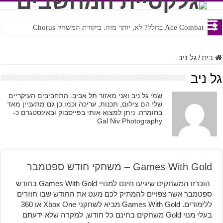
Ace Combat בחלל? לא, יותר מזה. ביקורת המשחק Chorus
Steven Universe והשירים שתורגמו בצורה נוראית לעברית
בית
/
גל ניב
גל ניב
שמי גל ניב ואני מאזור תל אביב. התחביבים העיקריים
שלי הם צילום, תכנות, עריכה וכמו כן גם מתעניין מאד
בחומרה. ניתן למצוא אותי בפייסבוק ובאינסטגרם כ-
Gal Niv Photography
Games With Gold – משחקי חודש ספטמבר
הוכרזו המשחקים שיגיעו חינם למנויי Games With Gold בחודש
ספטמבר אשר צפויים להמתיק לכם מעט את החודש שבו חוזרים
ללימודים. Games With Gold מביא לשחקני Xbox One או 360
בעלי מנוי Gold משחקים בחינם כל חודש, למקרה שלא ידעתם