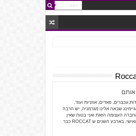
: מקלדות,עכברים, פאדים, אוזניות ועוד,
יימינג שבאה אלינו מגרמניה, יש הרבה
החברה העצומה הזאת ואני בטוח שאין
אדם כאן שיתנגד לקבל את אחד ממוצריהם לביתו לשימושו האישי. בארבע השנים ש ROCCAT כבר