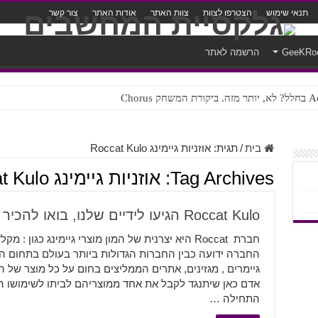
תנאי שימוש
הצטרפו לצוות
צוות האתר
אודות האתר
צור קשר
GeeKRo
הרשמה לאתר
ק Chorus
צורה נוראית לעברית
בית
/
תגית:
אוזניות גיימינג Roccat Kulo
Tag Archives:
אוזניות גיימינג Roccat Kulo
Roccat Kulo הגיעו לידיים שלנו, בואו להכיר אותם
חברת Roccat היא יצרנית של המון מוצרי גיימינג כגון 
החברה ידועה כבין החברות הגדולות ביותר בעולם בתחום הג
גיימרים , מגזינים, אתרים הממליצים בחום על כל מוצר של 
התחילה …