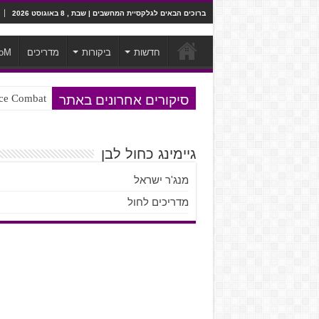
ברוכים הבאים לגלקסיית המחשבים | שבת , 8 באוגוסט 2026
חדשות
ביקורות
מדריכים
oM
סיקורים אחרונים באתר
Ace Combat בחלל? לא, יותר מזה. ביקורת המשח
Steven Universe והשירים שתורגמו ב
גיימינג כחול לבן
מנג'ר ישראל
מדריכים לחול