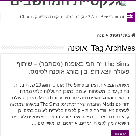
Ace Combat בחלל? לא, יותר מזה. ביקורת המשחק Chorus
Steven Universe והשירים שתורגמו בצורה נוראית לעברית
בית
/
תגית:
אופנה
Tag Archives:
אופנה
The Sims זה הכי באופנה (מסתבר) – שיתוף
פעולה יוצא דופן בין מותג אופנה לסימס.
משחק המציאות האהוב The Sims אוטוטו חוגג 20 שנות בניית
בתים, ערים, משפחות, עיצוב וכמובן התעללות בלתי נגמרת
בדמויות ומותג האופנה והעיצוב הידוע Moschino משתף פעולה
יחד עם Maxis החברה שאחראית על The Sims במשהו שמראה
לעיתים מאוווווד רחוקות – קולקציה בלעדית לעיצוב בתים. כן,
קראתם נכון, אנחנו רגילים שזה קורה ההפך, שמשחקים לוקחים
השראה מקולקציות, זמרים, אירועים וכו ומשליכים …
קרא עוד