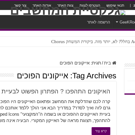
תנאי שימוש
הצטרפו לצוות
צוות האתר
אודות האתר
צור קשר
GeeKRo
הרשמה לאתר
ק Chorus
בית
/
תגית:
אייקונים הפוכים
Tag Archives:
אייקונים הפוכים
האיקונים התהפכו ? הפתרון הפשוט לבעיית ה- pped Icons
קרה לכם שהדלקת את המחשב ופתאום האייקונים היו הפוכי
גרם לזה ואיך לסדר? במדריך הבא אני הולך ללמד אותכם ל
להתהפך, תצוגת מראה של האייקון המקורי. הבעיה אינה מ
קרא עוד