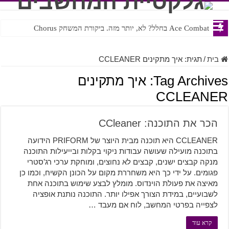
Ace Combat בחלל? לא, יותר מזה. ביקורת המשחק Chorus
Steven Universe והשירים שתורגמו בצורה נוראית לעברית
בית
/
תגית:
איך מתקינים CCLEANER
Tag Archives:
איך מתקינים
CCLEANER
הכר את התוכנה: CCleaner
CCLEANER היא תוכנה מבית היוצר של PRIFORM הידועה
בתוכנה מועילה שעושה עבודות ניקוי בקלות ובייעילות התוכנה
מנקה קבצים ישנים, קבצים לא נחוצים, ומוחקת ערכי רג’סטרי
פגומים. על ידי כך היא משחררת מקום על הכונן הקשיח, וכמו כן
מאיצה את פעולת הוינדוס. מומלץ לבצע שימוש בתוכנה אחת
לשבועיים, במידת הצורך אפילו יותר. התוכנה נותנת אופציה
לצפייה בפרטי המחשב, לוח אם מעבד …
קרא עוד