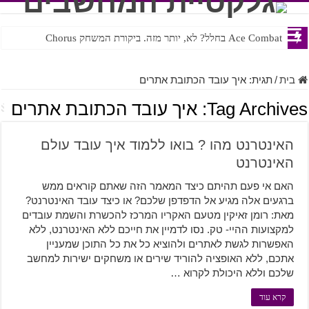
Ace Combat בחלל? לא, יותר מזה. ביקורת המשחק Chorus
בית
/
תגית:
איך עובד הכתובת אתרים
Tag Archives:
איך עובד הכתובת אתרים
האינטרנט מהו ? בואו ללמוד איך עובד עולם
האינטרנט
האם אי פעם תהיתם כיצד המאמר הזה שאתם קוראים ממש
ברגעים אלה מגיע אל הדפדפן שלכם? או כיצד עובד האינטרנט?
מאת: רומן זאיקין מטעם האקריו המרכז להכשרת והשמת עובדים
למקצועות ההיי- טק. נסו לדמיין את חייכם ללא האינטרנט, ללא
האפשרות לגשת לאתרים ולהוציא כל את כל התוכן שמעניין
אתכם, ללא האופציה להוריד שירים או משחקים ישירות למחשב
שלכם וללא היכולת לקרוא …
קרא עוד