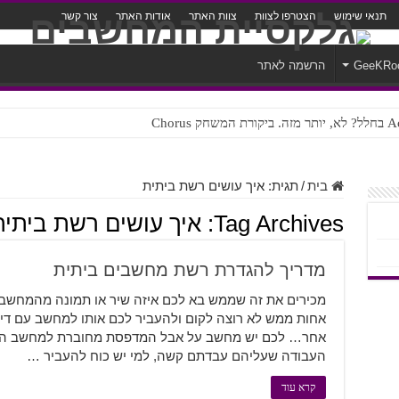
תנאי שימוש
הצטרפו לצוות
צוות האתר
אודות האתר
צור קשר
GeeKRo
הרשמה לאתר
ק Chorus
צורה נוראית לעברית
בית
/
תגית:
איך עושים רשת ביתית
Tag Archives:
איך עושים רשת ביתית
מדריך להגדרת רשת מחשבים ביתית
מכירים את זה שממש בא לכם איזה שיר או תמונה מהמחשב
אחות ממש לא רוצה לקום ולהעביר לכם אותו למחשב עם דיס
אחר… לכם יש מחשב על אבל המדפסת מחוברת למחשב העג
העבודה שעליהם עבדתם קשה, למי יש כוח להעביר …
קרא עוד