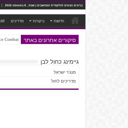
ברוכים הבאים לגלקסיית המחשבים | שבת , 8 באוגוסט 2026
חדשות
ביקורות
מדריכים
oM
סיקורים אחרונים באתר
Ace Combat בחלל? לא, יותר מזה. ביקורת המשח
Steven Universe והשירים שתורגמו ב
גיימינג כחול לבן
מנג'ר ישראל
מדריכים לחול