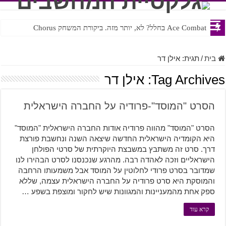
Ace Combat בחלל? לא, יותר מזה. ביקורת המשחק Chorus
Steven Universe והשירים שתורגמו בצורה נוראית לעברית
בית
/
תגית:
אילן דר
Tag Archives:
אילן דר
הסרט "המוסד"-פרודיה על החברה הישראלית
הסרט "המוסד" מהווה פרודיה אודות החברה הישראלית "המוסד"
היא הקומדיה הישראלית החדשה שיצאה השנה ונחשבת פורצת
דרך. סרט זה משתבץ במשבצת היוקרתית של סרטי הפולחן
הישראליים וזכה לאהדה רבה. מהרגע שנכנסנו לסרט הבהירו לנו
שמדובר בסרט פרודי לחלוטין על המוסד אבל משמעותו הרחבה
והמוסקת היא סרט פרודיה על החברה הישראלית עצמה, שללא
ספק אחת מהמעניינות והמגוונות שיש לחקור ומוצפת בשפע …
קרא עוד