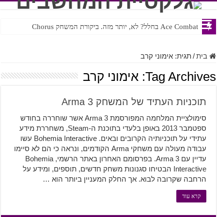
Ace Combat בחלל? לא, יותר מזה. ביקורת המשחק Chorus
Steven Universe והשירים שתורגמו בצורה נוראית לעברית
בית
/
תגית:
אימוני קרב
Tag Archives:
אימוני קרב
תוכניות העתיד של המשחק Arma 3
סימולציית המלחמה המפורסמת Arma 3 אשר שוחררה בחודש
ספטמבר 2013 באופן בלעדי בתוכנת ה-Steam, משחררת מידע
עתידי על תוכניותיה הקרובים ובאים. Bohemia Interactive עשו
עבודה מעולה עם משחקי Arma הקודמים, ונראה כי הם לא סיימו
עדיין עם Arma 3. בפרסומם האחרון באתר הרשמי, Bohemia
Interactive הבטיחו סגנונות משחק חדשים, תוספים, ומידע על
הרחבה שקרובה לבוא. אך החלק המעניין ביותר הוא …
קרא עוד