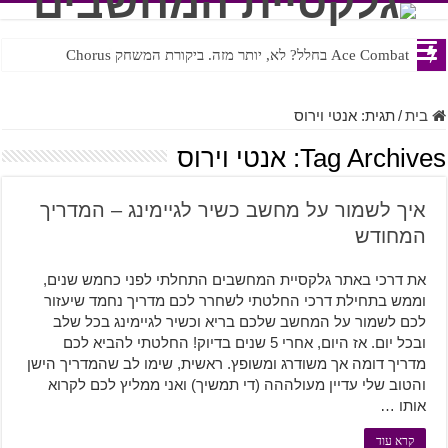
Ace Combat בחלל? לא, יותר מזה. ביקורת המשחק Chorus
Steven Universe והשירים שתורגמו בצורה נוראית לעברית
בית
/
תגית:
אנטי וירוס
Tag Archives:
אנטי וירוס
איך לשמור על מחשב כשיר לגיימינג – המדריך
המחודש
את דרכי באתר גלקסיית המחשבים התחלתי לפני כחמש שנים,
וממש בתחילת דרכי החלטתי לשחרר לכם מדריך נחמד שיעזור
לכם לשמור על המחשב שלכם בריא וכשיר לגיימינג בכל שלב
ובכל יום. אז היום, אחרי 5 שנים בדיוק! החלטתי להביא לכם
מדריך דומה אך משודרג ומשופץ. ראשית, שימו לב שהמדריך הישן
והטוב שלי עדיין מעולההה (די תמשיך) ואני ממליץ לכם לקרוא
אותו …
קרא עוד