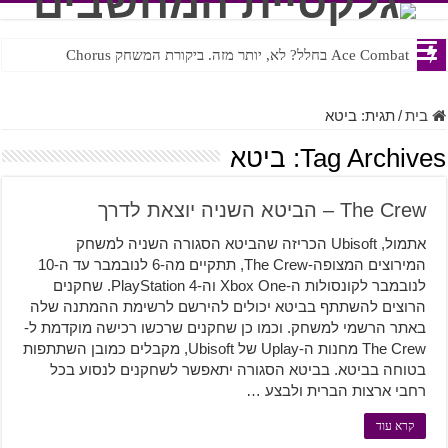
Ace Combat בחלל? לא, יותר מזה. ביקורת המשחק Chorus
Steven Universe והשירים שתורגמו בצורה נוראית לעברית
בית
/
תגית:
ביטא
Tag Archives:
ביטא
The Crew – הביטא השניה יוצאת לדרך
אתמול, Ubisoft הכריזה שהביטא הסגורה השניה למשחק
המירוצים המצופה-The Crew, תתקיים מה-6 לנובמבר עד ה-10
לנובמבר לקונסולות ה-Xbox One וה-PlayStation 4. שחקנים
הרוצים להשתתף בביטא יכולים להירשם לרשימת ההמתנה שלה
באתר הרשמי למשחק. וכמו כן שחקנים שרכשו רכישה מוקדמת ל-
The Crew מחנות ה-Uplay של Ubisoft, מקבלים כמובן השתתפות
בטוחה בביטא. בביטא הסגורה יתאפשר לשחקנים לנסוע בכל
רחבי ארצות הברית ולבצע …
קרא עוד