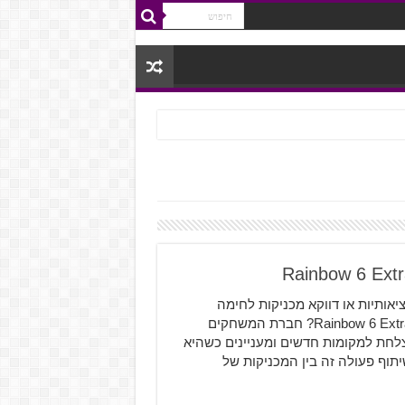
ותיות או דווקא מכניקות לחימה
מיושנות ומשימות שחוזרות על עצמן מה אני חושב על Rainbow 6 Extraction? חברת המשחקים
יאה את המשחק החדש בסדרת Rainbow 6 המוצלחת למקומות חדשים ומעניינים כשהיא
תוף פעולה זה בין המכניקות של