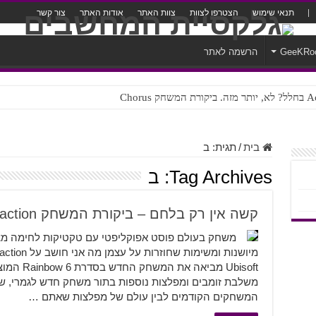
תנאי שימוש
הצטרפו לצוות
צוות האתר
אודות האתר
צור קשר
GeeKRo
הרשמה לאתר
ק Chorus
צורה נוראית לעברית
בית
/
תגית:
ב
Tag Archives:
ב
קשה אין רק בלחם – ביקורת המשחק Rainbow 6 Extraction
משחק בעולם פוסט אפוקליפטי עם טקטיקות לחימה מציא
Ubisoft מב
משלבת זומבים ומפלצות נוספות בתור משחק חדש לגמרי, שי
המשחקים הקודמים לבין עולם של מפלצות שאתם …