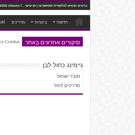
ברוכים הבאים לגלקסיית המחשבים | יום שישי , 7 באוגוסט 2026
חדשות
ביקורות
מדריכים
oM
סיקורים אחרונים באתר
Ace Combat בחלל? לא, יותר מזה. ביקורת המשח
Steven Universe והשירים שתורגמו ב
גיימינג כחול לבן
מנג'ר ישראל
מדריכים לחול