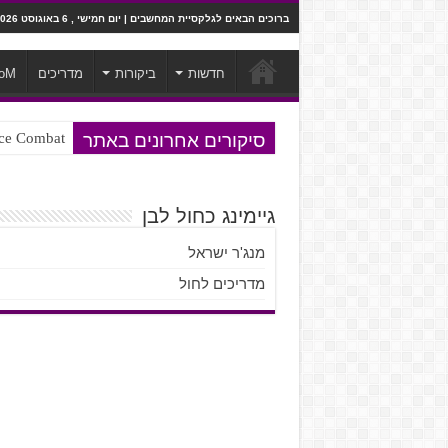
ברוכים הבאים לגלקסיית המחשבים | יום חמישי , 6 באוגוסט 2026
חדשות
ביקורות
מדריכים
oM
סיקורים אחרונים באתר
Ace Combat בחלל? לא, יותר מזה. ביקורת המשח
גיימינג כחול לבן
מנג'ר ישראל
מדריכים לחול