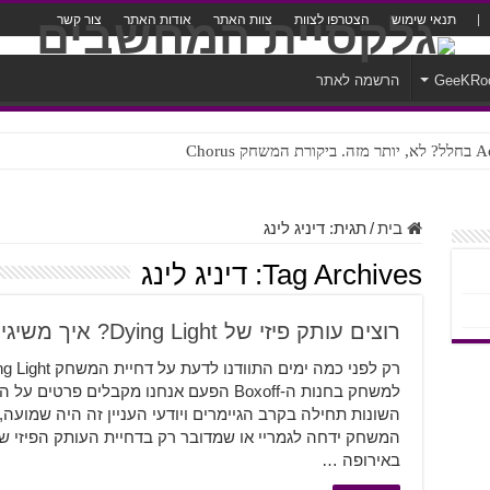
תנאי שימוש
הצטרפו לצוות
צוות האתר
אודות האתר
צור קשר
GeeKRo
הרשמה לאתר
ק Chorus
צורה נוראית לעברית
בית
/
תגית:
דיניג לינג
Tag Archives:
דיניג לינג
רוצים עותק פיזי של Dying Light? איך משיגים..
למשחק בחנות ה-Boxoff הפעם אנחנו מקבלים פ
השונות תחילה בקרב הגיימרים ויודעי העניין זה היה שמועה,
המשחק ידחה לגמריי או שמדובר רק בדחיית העותק הפיזי של
באירופה …