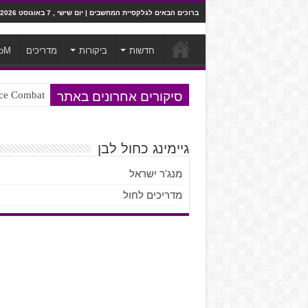
ברוכים הבאים לגלקסיית המחשבים | יום שישי , 7 באוגוסט 2026
חדשות
ביקורות
מדריכים
oM
סיקורים אחרונים באתר
Ace Combat בחלל? לא, יותר מזה. ביקורת המשח
Steven Universe והשירים שתורגמו ב
גיימינג כחול לבן
מנג'ר ישראל
מדריכים לחול