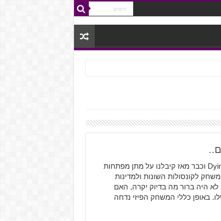
רק לפני כמה ימים התוודנו לדעת על דחיית המשחק Dying Light וכבר מאז קיבלנו על מתן מפתחות
רטים על המשחק לקונסולות השונות ולמדינות
 לא היה ברור מה בדיוק יקרה, האם
ו. באופן כללי המשחק הפיזי נדחה