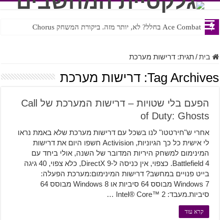
Ace Combat בחלל? לא, יותר מזה. ביקורת המשחק Chorus
Steven Universe והשירים שתורגמו בצורה נוראית לעברית
בית
/
תגית:
דרישות מערכת
Tag Archives:
דרישות מערכת
הפעם בלי שטויות – דרישות המערכת של Call
of Duty: Ghosts
אחרי ש"חירטטו" לנו בשכל עם דרישות מערכת שלא באמת נראו
לי אישית כל כך הגיוניות, Activision חשפו היום את דרישות
המינימום למשחק היריות המדובר של השנה, אולי ביחד עם
Battlefield 4. כצפוי, אין כניסה ל-DirectX 9, כלא צפוי, 40 גיגה
בייט פנויים במחשב? דרישות המינימום:מערכת הפעלה:
Windows 7 מבוסס 64 סיביות או Windows 8 מבוסס 64
סיביות.מעבד: Intel® Core™ 2 …
קרא עוד