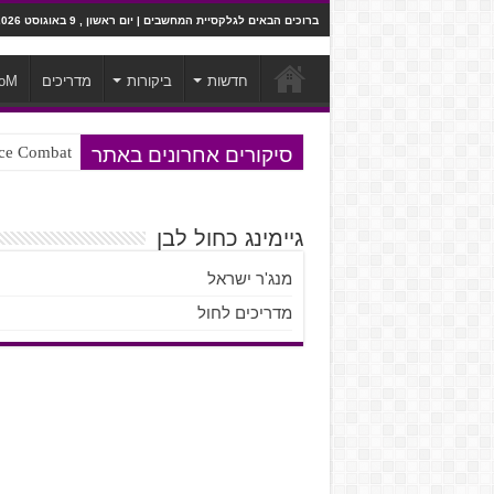
ברוכים הבאים לגלקסיית המחשבים | יום ראשון , 9 באוגוסט 2026
חדשות
ביקורות
מדריכים
oM
סיקורים אחרונים באתר
Ace Combat בחלל? לא, יותר מזה. ביקורת המשח
Steven Universe והשירים שתורגמו ב
גיימינג כחול לבן
מנג'ר ישראל
מדריכים לחול