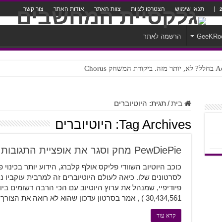
תנאי שימוש
הצטרפו לצוות
צוות האתר
אודות האתר
צור קשר
GeeKRo
הרשמה לאתר
ק Chorus
צורה נוראית לעברית
בית
/
תגית:
היוטיוברים
Tag Archives:
היוטיוברים
PewDiePie מחק וסגר את אופציית התגובות בערוץ שלו
כוכב היוטיוב השוודי פליקס אולף קלברג, הידוע יותר בכינוי פ
לסרטונים שלו. כיאה לעולם היוטיוברים זה למרבית עוקביו נ
פיודיפיי, שמנהל את ערוץ היוטיוב עם הכי הרבה רשומים ביוט
30,434,561 ) , אמר בסרטון עדכון שהוא לא רואה את הצורך בתגובות יותר, כי הם מלאות …
קרא עוד