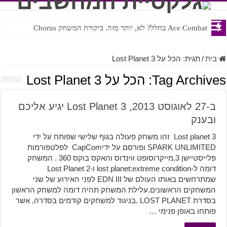
Ace Combat בחלל? לא, יותר מזה. ביקורת המשחק Chorus
Steven Universe והשירים שתורגמו בצורה נוראית לעברית
בית
/
תגית:
הכל על Lost Planet 3
Tag Archives:
הכל על Lost Planet 3
ב-27 לאוגוסט 2013, Lost Planet 3 יגיע אליכם
ובענק
Lost planet 3 זהו משחק פעולה בגוף שלישי שפותח על ידי
SPARK UNLIMITED ופורסם על ידיCapCom לפלטפורמות
פלייסטיישן 3,מייקרוסופט ווינדוס והאקס בוקס 360 . המשחק
דומה ל-lost planet:extreme condition ו-Lost Planet 2
שמתרחשים באותו העולם של EDN III לפני האירוע של שני
המשחקים הראשונים.עלילת המשחק תהיה דומה למשחק הראשון
בסדרת LOST PLANET .בניגוד למשחקים קודמים בסדרה, אשר
פותחו באופן פנימי …