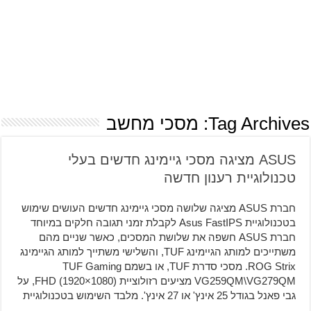
Tag Archives:
מסכי מחשב
ASUS מציגה מסכי גיימינג חדשים בעלי
טכנולוגיית רענון חדשה
חברת ASUS מציגה שלושה מסכי גיימינג חדשים העושים שימוש
בטכנולוגיית Asus FastIPS לקבלת זמני תגובה חלקים במיוחד
חברת ASUS חשפה את שלושת המסכים, כאשר שניים מהם
משתייכים למותג הגיימינג TUF, והשלישי משתייך למותג הגיימינג
ROG Strix. מסכי סדרת TUF, או בשמם TUF Gaming
VG259QM\VG279QM מציעים רזולוציית FHD (1920×1080), על
גבי פאנל בגודל 25 אינץ' או 27 אינץ'. מלבד השימוש בטכנולוגיית
…