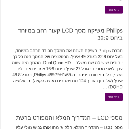
קרא עוד
Philips משיקה מסך LCD קעור רחב במיוחד
ביחס 32:9
חברת Philips השיקה השנה את המסך הבודד הרחב במיוחד,
בעל יחס 32:9 בגודל 49 אינץ'. הרזולוציה של המסך הזה כל כך
ייחודית שיש לה שם משלה – Dual Quad HD. המסך הזה שווה
ערך לשני מסכים בגודל 27 אינץ' ביחס 16:9 צמודים אחד ליד
השני, בלי המרווח ביניהם. ה-Philips 499P9H1/69, בגודל 48.8
אינץ' (אלכסון באורך 124 סנטימטרים מקצה לקצה), ברזולוציה
DQHD) …
קרא עוד
מסכי LCD – המדריך המלא והמפורט ברשת
מסכי LCD – המדריך המלא חלק א' מהו אותו גביש נוזלי עליו