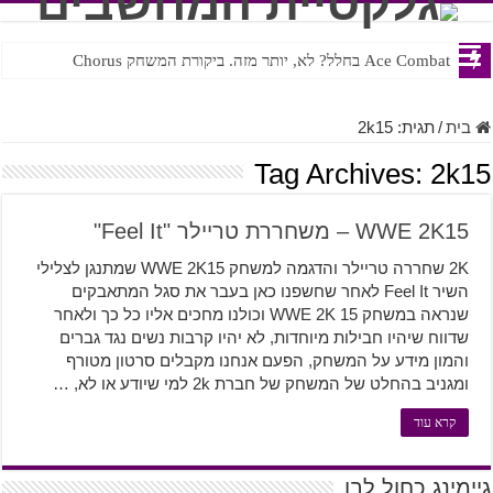
Ace Combat בחלל? לא, יותר מזה. ביקורת המשחק Chorus
Steven Universe והשירים שתורגמו בצורה נוראית לעברית
בית
/
תגית:
2k15
Tag Archives:
2k15
WWE 2K15 – משחררת טריילר "Feel It"
2K שחררה טריילר והדגמה למשחק WWE 2K15 שמתנגן לצלילי
השיר Feel It לאחר שחשפנו כאן בעבר את סגל המתאבקים
שנראה במשחק WWE 2K 15 וכולנו מחכים אליו כל כך ולאחר
שדווח שיהיו חבילות מיוחדות, לא יהיו קרבות נשים נגד גברים
והמון מידע על המשחק, הפעם אנחנו מקבלים סרטון מטורף
ומגניב בהחלט של המשחק של חברת 2k למי שיודע או לא, …
קרא עוד
גיימינג כחול לבן