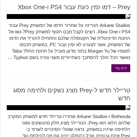
Prey – דמו זמין כעת עבור PS4 ו-Xbox One
Arkane Studios הכריזה על שחרור הדמו של המשחק Prey עבור
PS4 ו-Xbox One. רוצים לקבל מבט חטוף למשחק Prey? גשו אל
החנות הדיגיטלית של הקונסולה שלכם והתחילו להוריד את הדמו
של המשחק, אשר לצערנו לא זמין עבור PC. במשחק תכנסו
למגפיו של Morgan Yu בתור מדען מוביל על תחנת החלל Talos
כאשר הכל הולך להסתבך כשחייזרים משני צורה בשם Typhon …
קרא עוד
טריילר חדש ל-Prey מציג נשקים ולחימה מסוג
חדש
Bethesda ו-Arkane Studios שחררו טריילר חדש למשחק המקרב
שלהם הלוא הוא Prey. הטריילר מציג חלק מהנשקים וסוגי
הלחימה שיהיו במשחק. נראה שאולי הסיכויים לשרוד ב-
Prey אינם גבוהים, אבל בהחלט יהיה עם מה להילחם נגד