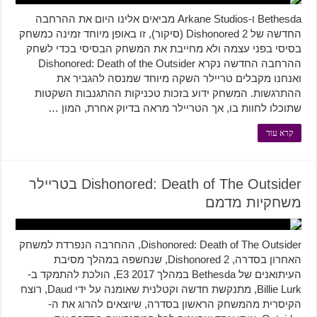
Bethesda ו-Arkane Studios מביאים אלינו היום את ההרחבה
החדשה של Dishonored 2 (סיקור), זו באופן מיוחד זמינה כמשחק
בסיסי בפני עצמה ולא מחייבת את המשחק הבסיסי בכדי לשחק
ההרחבה החדשה נקרא Dishonored: Death of the Outsider
ואנחנו מקבלים טריילר השקה מיוחד שמנסה להגביר את
ההתרגשות. המשחק ידוע בזכות טכניקות ההתגנבות השקטות
שתוכלו לחוות בו, אך הטריילר מראה בדיוק אחרת, המון …
קרא עוד
Dishonored: Death of The Outsider בטריילר
משחקיות מדמם
Dishonored: Death of The Outsider, ההחרבה הנפרדת למשחק
האחרון בסדרה, Dishonored 2, שנחשפה במהלך מסיבת
העיתואנים של Bethesda במהלך E3 2017, הולכת להתמקד ב-
Billie Lurk, מתנקשת חדשה וקטלנית שאומנה על ידי Daud, רוצח
הקיסרית מהמשחק הראשון בסדרה, שיוצאים להרוג את ה-