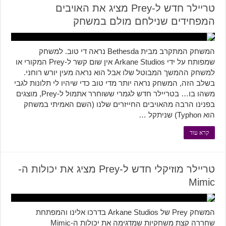
טריילר חדש ל-Prey מציג את האויבים
המפחידים שנילחם מולם במשחק
המשחק המתקרב מבית Bethesda נראה די טוב. למשחק
שמפותח על ידי Arkane Studios אין שום קשר ל-Prey המקורי או
למשחק ההמשך המבוטל שלו אבל הוא נראה מעין יורש רוחני.
בשלב הזה, המשחק נראה יותר מדי טוב כדי שיהיו לי תלונות לגבי
משהו בו… בטריילר חדש לגמרי ששוחרר אתמול ל-Prey, מוצגים
בפנינו הרבה מהאויבים החייזרים שלנו (השם האמיתי במשחק
הוא Typhon) שניתקל …
קרא עוד
טריילר מוזיקלי חדש ל-Prey מציג את יכולות ה-
Mimic
המשחק Prey של Arkane Studios בדרכו אלינו והמפתחת
שחררה קצת משחקיות שמדגימה את יכולות ה-Mimic