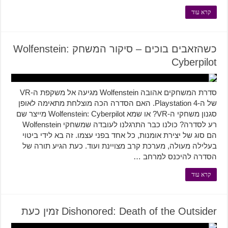
קרא עוד
כשהזאבים בוכים – סיקור המשחק Wolfenstein:
Cyberpilot
סדרת המשחקים אהובה Wolfenstein מגיעה אל משקפת ה-VR
של ה-Playstation 4. האם הסדרה הכה מוצלחת מתאימה לאופן
סגנון משחקי ה-VR? או שמא Wolfenstein: Cyberpilot מייצר שם
רע לסדרה? כולנו כבר התרגלנו לעובדה שמשחקי Wolfenstein
הם סוג של יצירת אומנות, כל אחד בפני עצמו. זה בא לידי ביטוי
בעלילה מעולה, מערכת קרב מצויינת ועוד. כעת הגיע תורה של
הסדרה להיכנס למרחב …
קרא עוד
Dishonored: Death of the Outsider זמין כעת