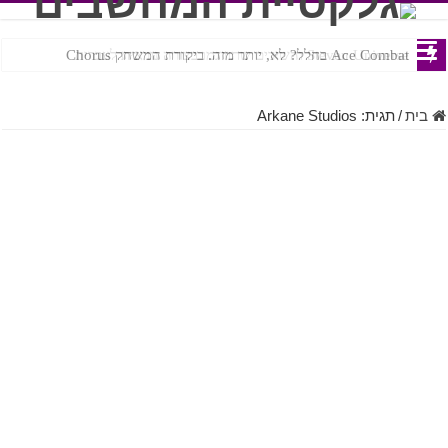
Ace Combat בחלל? לא, יותר מזה. ביקורת המשחק Chorus
Steven Universe והשירים שתורגמו בצורה נוראית לעברית
בית
/
תגית:
Arkane Studios