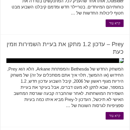
Outsider, אותו אחד שהעניק לכל המתנקשים בסדרה את
כוחותיהם המיוחדים. בטריילר חדש ומדמם קיבלנו השבוע מבט
חטוף ליכולות החדשות של …
קרא עוד
Prey – עדכון 1.2 מתקן את בעיית השמירות וזמין
כעת
המשחק החדש של Bethesda והמפתחת Arkane, הלא הוא Prey,
החידוש (או ההמשך, תלוי איך אתם מסתכלים על זה) של משחק
היריות מגוף ראשון של 2006, קיבל השבוע עדכון חדש, 1.2
במספר, שבא לתקן לא מעט דברים, אבל בעיקר את בעיית
השמירות המושחתות. לאחר שהחברה קבעה שגרסת המחשב
האישי לא תיכשל, העדכון ל-Prey מביא איתו כמה בעיות
ספציפיות לגרסות השונות של …
קרא עוד