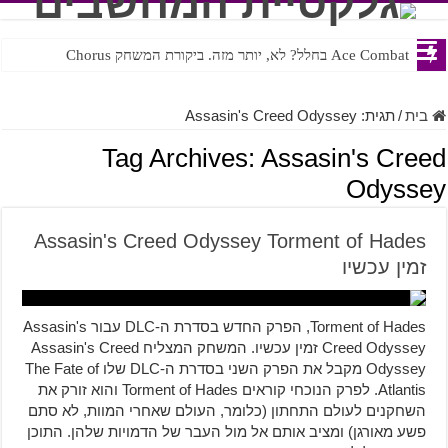
Ace Combat בחלל? לא, יותר מזה. ביקורת המשחק Chorus
בית
/
תגית:
Assasin's Creed Odyssey
Tag Archives:
Assasin's Creed
Odyssey
Assasin's Creed Odyssey Torment of Hades
זמין עכשיו
Torment of Hades, הפרק החדש בסדרת ה-DLC עבור Assasin's
Creed Odyssey זמין עכשיו. המשחק המצליח Assasin's Creed
Odyssey מקבל את הפרק השני בסדרת ה-DLC שלו The Fate of
Atlantis. לפרק הנוכחי קוראים Torment of Hades והוא זורק את
השחקנים לעולם התחתון (כלומר, העולם שאחרי המוות, לא סתם
פשע מאורגן) ומציב אותם אל מול העבר של הדמויות שלהן. התוכן