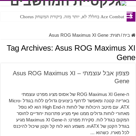
Ace Combat בחלל? לא, יותר מזה. ביקורת המשחק Chorus
Steven Universe והשירים שתורגמו בצורה נוראית לעברית
בית
/
תגית:
Asus ROG Maximus XI Gene
Tag Archives:
Asus ROG Maximus XI
Gene
פצפון אבל עוצמתי – Asus ROG Maximus XI
Gene
ה-ROG Maximus XI Gene של אסוס מציג מפרט עוצמתי
באריזה קטנה ומאפשר לדחוף ביצועים גדולים ללוח בגודל Micro-
ATX. עם מיטב היכולות של לוחות ה-High End הוא לא נופל
מאחורי לוחות גדולים ממנו ואף מציע פתרונות יחודיים לחוסר
המקום בגודל לוח. סקירת מפרט: ה-Maximus XI Gene מגיע
בגודל הקטן של mATX. משמע הוא לוח קל וקטן שיכול להיכנס
לכל מארז. כשהוא …