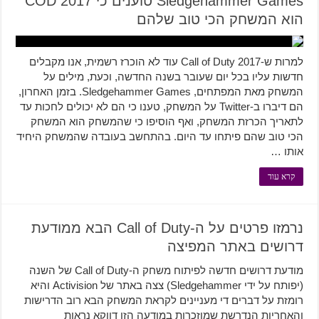
Sledgehammer Games טוענים כי COD 2017
הוא המשחק הכי טוב שלהם
למרות ש-Call of Duty 2017 עוד לא הוכרז רשמית, אנו מקבלים
חדשות עליו בכל יום שעובר בשנה החדשה, וכעת, מילים על
המשחק מאת המפתחים, Sledgehammer Games. בזמן האחרון,
הם דיברו ב-Twitter על המשחק, טענו כי הם לא יכולים לחכות עד
לתאריך הכרזת המשחק, ואף הוסיפו כי שהמשחק הוא המשחק
הכי טוב שהם פיתחו עד היום. בהתחשב בעובדה שהמשחק היחיד
אותו …
קרא עוד
נרמזו פרטים על ה-Call of Duty הבא ממודעת
דרושים באתר המפיצה
מודעת דרושים חדשה לפיתוח משחק ה-Call of Duty של השנה
(יפותח על ידי Sledgehammer) צצה באתר של Activision והיא
רומזת על דברים די מעניינים לקראת המשחק הבא רוב הדרישות
והאחריות הנדרשת שמוזכרות במודעה הזו דווקא נראות