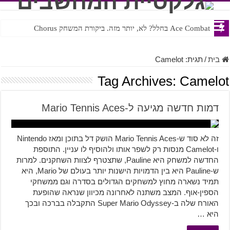
Ace Combat בחלל? לא, יותר מזה. ביקורת המשחק Chorus
Steven Universe והשירים שתורגמו בצורה נוראית לעברית
בית
/
תגית:
Camelot
Tag Archives:
Camelot
דמות חדשה מגיעה ל-Mario Tennis Aces
זה לא סוד ש-Mario Tennis Aces הושק דל בתוכן ומאז Nintendo
ו-Camelot מנסות רק לשפר אותו ולהוסיף לו עניין. התוספת
החדשה למשחק היא Pauline, שתצטרף לצוות השחקנים. למרות
ש-Pauline היא בין הדמויות הישנות יותר בעולם של Mario, היא
תמיד נשארה מחוץ למשחקים הגדולים בסדרה וגם ממשחקי
הספין-אוף. המצב משתנה לאחרונה מכיוון שנראה שהופעת
האורח שלה ב-Super Mario Odyssey התקבלה בברכה ובכך
היא …