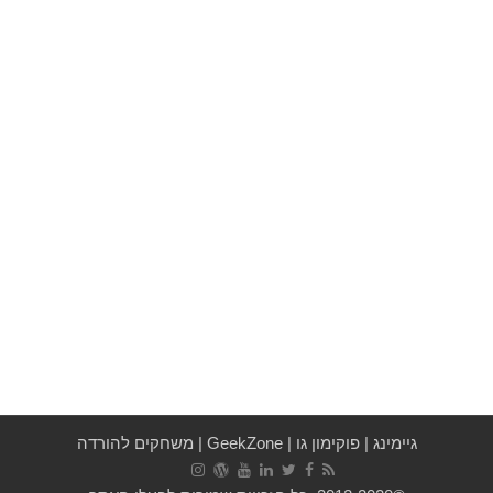
גיימינג
|
פוקימון גו
|
GeekZone
|
משחקים להורדה