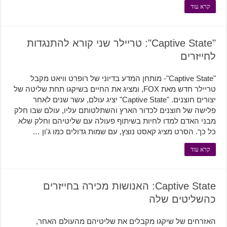
קרא עוד
"Captive State": טריילר שני קורא להתנגדות
לחייזרים
"Captive State"- מותחן המדע בדיוני של רופרט וויאט מקבל
טריילר חדש מאת FOX, ומציג את החיים בשיקגו תחת שליטה של
יצורים חוצנים. "Captive State" יציג עולם, עשר שנים לאחר
פלישה של חוצנים לכדור הארץ והשתלטותם עליו, עולם שבו חלק
מבני האדם למדו לחיות בשיתוף פעולה עם שליטיהם וחלק שלא
כל כך. הסרט מציג קאסט נוצץ, עם שמות גדולים כמו ג'ון …
קרא עוד
Captive State: האנושות מכירה בחייזרים
כהשליטים שלה
האזרחים של שיקגו מקבלים את שליטיהם מהעולם האחר,