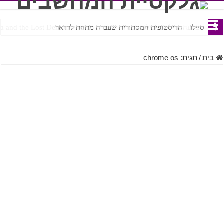
הפתעה גדולה בחבילה קטנה – ביקורת המשחק Bayonetta Origins: Cereza and the Lost Demon
סיילו – הדיסטופית המסתורית שעברה מתחת לרדאר
בית
/
תגית:
chrome os