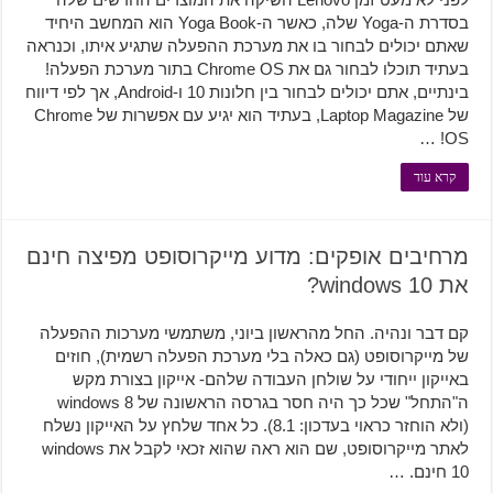
בסדרת ה-Yoga שלה, כאשר ה-Yoga Book הוא המחשב היחיד
שאתם יכולים לבחור בו את מערכת ההפעלה שתגיע איתו, וכנראה
בעתיד תוכלו לבחור גם את Chrome OS בתור מערכת הפעלה!
בינתיים, אתם יכולים לבחור בין חלונות 10 ו-Android, אך לפי דיווח
של Laptop Magazine, בעתיד הוא יגיע עם אפשרות של Chrome
OS! …
קרא עוד
מרחיבים אופקים: מדוע מייקרוסופט מפיצה חינם
את windows 10?
קם דבר ונהיה. החל מהראשון ביוני, משתמשי מערכות ההפעלה
של מייקרוסופט (גם כאלה בלי מערכת הפעלה רשמית), חוזים
באייקון ייחודי על שולחן העבודה שלהם- אייקון בצורת מקש
ה"התחל" שכל כך היה חסר בגרסה הראשונה של windows 8
(ולא הוחזר כראוי בעדכון: 8.1). כל אחד שלחץ על האייקון נשלח
לאתר מייקרוסופט, שם הוא ראה שהוא זכאי לקבל את windows
10 חינם. …