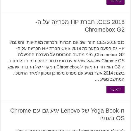
קרא עוד
CES 2018: חברת HP מכריזה על ה-
Chromebox G2
כנס CES 2018 חוזר ושב עם חברות והכרזות מפתיעות, והפעם?
HP גם הפעם בתערוכת CES 2018 חברת HP הכריזה על ה-
Chromebox G2, מיני מחשב המבוסס על מערכת ההפעלה
Chrome OS של גוגל שמגיע עם מפרט טכני חזק במיוחד לתחום.
ה-G2 הוא דור ההמשך ל-Chromebox המקורי של החברה שהוצג
בשנת 2014 אשר מגיע עם מפרט מעודכן ומכוון למגזר החינוכי.
המחשב מגיע …
קרא עוד
ה-Yoga Book של Lenovo יגיע גם עם Chrome
OS בעתיד
לפני לא מעט זמן Lenovo השיקה את המוצרים החדשים שלה