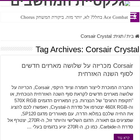
Ace Combat בחלל? לא, יותר מזה. ביקורת המשחק Chorus
Steven Universe והשירים שתורגמו בצורה נוראית לעברית
בית
/
תגית:
Corsair Crystal
Tag Archives:
Corsair Crystal
Corsair מכריזה על שלושה מארזים חדשים
לסוף השנה האזרחית
החברה המוכרת לייצור חומרה וציוד היקפי, Corsair, הכריזה על
שלושה מארזים חדשים לקראת סוף השנה האזרחית הנוכחית, או
"תקופת החגים" של הנצרות. בין המארזים הדגמים 570X RGB
וה-460X RGB יצטרפו אל סדרת ה-Crystal, ויאפשרו לכם להציג
את החיה שלכם במלוא הדרה, עם מאווררים מדגם SP120,
שמציגים גם תאורה. הדגם השלישי והיותר זול, ה-270R, יצטרף אל
סדרת ה-Carbide. כמו כן, ה-270R יגיע בדגמים בעלי …
קרא עוד