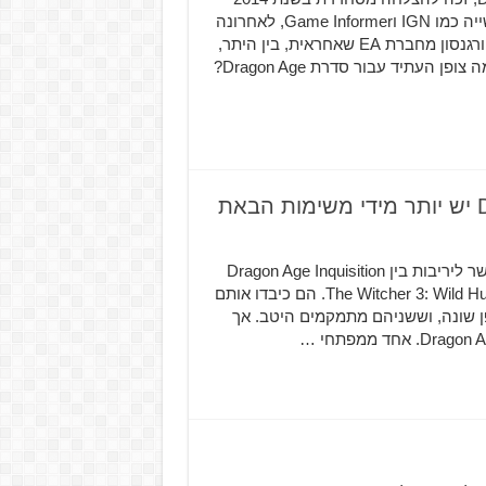
עם מגוון פרסי "משחק השנה" מהמון מקורות נחשבים בתעשייה כמו IGN וGame Informer, לאחרונה
התווספו לאלו פרס משחק השנה בטקס פרסי DICE ובלייק יורגנסון מחברת EA שאחראית, בין היתר,
על Bioware ושיווק משחקיה, נרגש מאד לעתיד הסדרה. אז מה צופן העתיד עבור סדרת Dragon Age?
CD Projekt RED: ב-Dragon Age Inquisition יש יותר מידי משימות הבאת
לפני זמן לא רב, שמענו מ-CD Projekt RED כמה דברים בקשר ליריבות בין Dragon Age Inquisition
של Bioware, לבין משחקם של CD Projekt RED, הנקרא The Witcher 3: Wild Hunt. הם כיבדו אותם
ן שונה, וששניהם מתמקמים היטב. אך