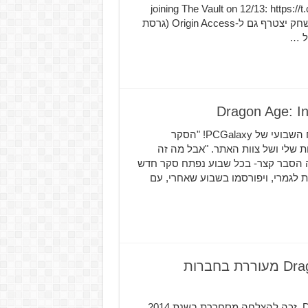
joining The Vault on 12/13: https
(@EAPlay) December 6, 2016 לא צויין ב-Tweet האם המשחק יצטרף גם ל-Origin Access (גרסת
“הסקר השבועי” חוזר! בואו, השפיעו, ותבחרו מי יהיה המנצח השבועי של PCGalaxy! "הסקר
ת שלי ושל צוות האתר. "אבל מה זה
ה הסבר קצר- בכל שבוע נפתח סקר חדש
 לגמרי, ויפורסמו בשבוע שאחרי, עם
ההצלחה המסחרית של-Dragon Age Inquisition מעוררת בחברות
המשחק האחרון של חברת Dragon Age Inquisition, Bioware, זכה להצלחה מסחררת בשנת 2014