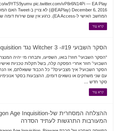
://t.co/w9YTS9yumv pic.twitter.com/vP8r6N14Pi — EA Play
המחשב האישי ל-EA Access). כרגע אין שום שירות דומה של …
קרא עוד
הסקר השבועי #19- Witcher 3 נגד Dragon Age: Inquisition
השבועי" חוזר אחרי הפסקה קלה, בשל תקלות טכניות ואישיו
הסקר השבועי? איך מצביעים?" כל הכבוד ששאלתם, אז הנ
עם שני משחקים או נושאים דומים, ההצבעות בסקר אנונימיות
סקר חדש …
קרא עוד
המעורבות התרגשות לעתיד הסדרה