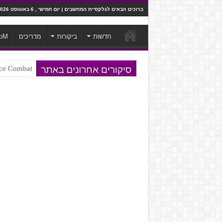
ברוכים הבאים לגלקסיית המחשבים | יום חמישי , 6 באוגוסט 2026
חדשות
ביקורות
מדריכים
oM
סיקורים אחרונים באתר
Ace Combat בחלל? לא, יותר מזה. ביקורת המשח
Steven Universe והשירים שתורגמו ב