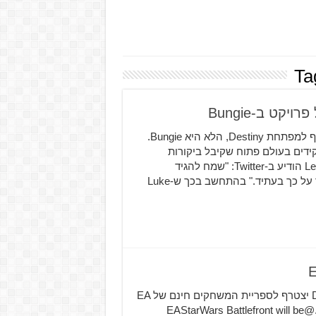
Ta
המפיק הבכיר Cameron Lee ב-Bioware הודיע שהוא הצטרף למפתחת Destiny, הלא היא Bungie.
Dragon Age Inquis, משחק התפקידים בעולם פתוח שקיבל ביקורות
מצוינות מצד המבקרים וביקורות חצויות מצד המשתמשים. Lee הודיע ב-Twitter: "שמח להגיד
שהצטרפתי ל-Bungie כמפיק על פרויקט חדש. מתרגש לדבר על כך בעתיד." בהתחשב בכך ש-Luke
EA הכריזה היום שהמשחק Star Wars: Battlefront של DICE יצטרף לספריית המשחקים חינם של EA
Access ל-Xbox One ב-13 לחודש הזה (יום שלישי שיבוא). .@EAStarWars Battlefront will be