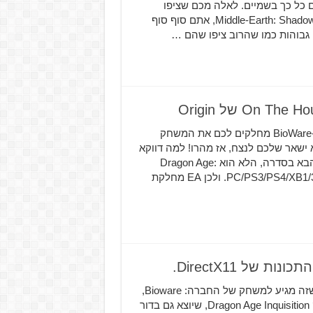
אים כל כך בשמיים. לאלה מכם שציפו
לדרישות מערכת גבוהות יותר או זהות לאלה של Middle-Earth: Shadow of Mordor, אתם סוף סוף
 גבוהות כמו שהרוב ציפו שהם …
בהמשך לפעילות ה-On The House של Origin, הפעם הם ו-BioWare מחלקים לכם את המשחק
משחק הוא ישאר שלכם לנצח, אז מהרו! למה דווקא
Dragon Age: Origins ? BioWare מתכוננים לקראת הכותר הבא בסדרה, הלא הוא Dragon Age:
Inquisitionשצפוי להגיע אלינו ב-18 בנובמבר לקונסולות: PC/PS3/PS4/XB1/360. ולכן EA מחלקת
רובנו, כשחקני משחקי מחשב רציניים, יודעים למה לצפות כשזה מגיע למשחק של החברה: Bioware,
אבל אנחנו מוצאים את עצמנו מחכים בעמדה מוזרה למשחק Dragon Age Inquisition, שיוצא גם בדור