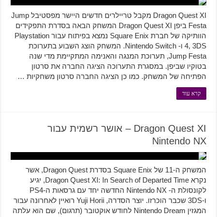
Dragon Quest XI מקבל טריילרים חדשים היישר מפסטיבל Jump
Festa ביפן Dragon Quest XI המשחק הבאה בסדרת התפקידים
הוותיקה של חברת Square Enix נמצא בפיתוח עבור Playstation
4, 3DS ו- Nintendo Switch. המשחק הוצג השבוע בתערוכת
Jump Festa, תערוכת המנגה והאנימה המתקיימת מדי שנה
בטוקיו שביפן. במסגרת התערוכה הציגה החברה את סרטון
הפתיחה של המשחק. כמו כן הציגה החברה סרטון משחקיות …
קרא עוד
Dragon Quest XI – אושר רשמית עבור
Nintendo NX
המשחק ה-11 של Square Enix בסדרת Dragon Quest, אשר
נקרא Dragon Quest XI: In Search of Departed Time, יגיע
לקונסולת ה- Nintendo NX החדשה יחד עם גרסאות ה-PS4
ו-3DS שכבר הוכרזו. יוצר הסדרה, Yuji Horii רואיין לאחרונה עבור
המגזין Nintendo Dream לחודש אוקטובר (תרגום), שם הוא עלתה