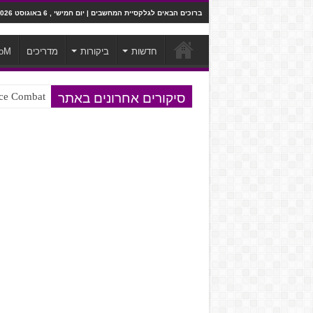
ברוכים הבאים לגלקסיית המחשבים | יום חמישי , 6 באוגוסט 2026
חדשות
ביקורות
מדריכים
oM
סיקורים אחרונים באתר
Ace Combat בחלל? לא, יותר מזה. ביקורת המשח
Steven Universe והשירים שתורגמו ב