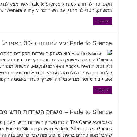
חשפו טריילר חדש למשחק ence
במשחק. הטריילר מתנגן עם השיר “Where is my Mind?” של להקת הרוק פיקסיז – אז האזנה …
קרא עוד
Fade to Silence יגיע לחנויות ב-30 באפריל
ולקונסולות ה-Xbox One וה-4
של חורף תמידי. העולם מושלג ומעוות, מפלצות אפלות נמצא
אש, גיבור מיוסר ומנהיג מלידה, שצריך לשרוד בשממה הקפ
קרא עוד
Fade to Silence – משחק השרדות חדש מבית THQ Nordic