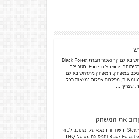
Fade to Silence הוא משחק הישרדות-תפקידים המתרחש בעולם קר ואכזר חברת Black Forest
Games שחררה טריילר חדש למשחק ההישרדות-תפקידים בפיתוחה, Fade to Silence. הטריילר
פניכם במשחק. המשחק מתרחש בעולם
 ומעוות, מפלצות אפלות נמצאות בכל
ה, שצריך …
המשחק Fade to Silence נמצא כרגע בגישה המוקדמת של Steam והשחרור המלא שלו מתוכנן לסוף
החודש, אז בינתיים קבלו לכם טריילר חדש המפתחת Black Forest Games והמפיצה THQ Nordic