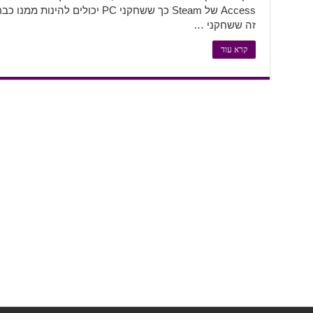
Access של Steam כך ששחקני PC יכ
זה ששחקני …
קרא עוד