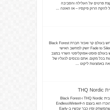
Fade to Sil אשר מציג לנו קצת פרטים על העלילה והסביבה
Fade to Silence הוא משחק הישרדות-תפקידים המתרחש בעולם קר ואכזר חברת Black Forest
Games הכריזה שמשחק ההישרדות-תפקידים בפיתוחה Fade to Silence יושק למחשב האישי
PlayStation . המשחק מתרחש בעולם פוסט-אפוקליפטי השרוי במצב
ות בכל מקום. אתם נכנסים לנעליו של
ואה באמצעות ליקוט …
ב-The Game Awards הוכרז משחק השרדות חדש ומעניין מבית THQ Nordic ו-Black Forest
Games בשם Fade to Silence המשחק Fade to Silence שהוכרז הוא בעצם ה-#EndlessWinter
שקיבל מגוון טיזרים ברשת עד כה, ומה שכל כך טוב בזה זה שהמשחק זמין כבר עכשיו ב-Early