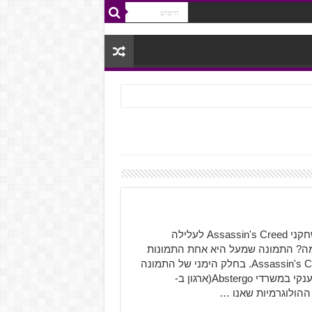
סמוראי מתנקש? כן, בבקשה! בשנים האחרונות חלמו וקיוו שחקני Assassin's Creed לעלילה
מה? התמונה שמעל היא אחת התמונות
שנמצאות בגלריית האומנות הרשמית של Assassin's Creed 4:Black Flag. בחלק הימני של התמונה
ניתן לראות כל מיני תמונות של מבנים. בתמונה מראים סלון ענקי במשרדי Abstergo(ארגון ב-