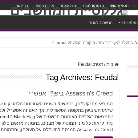
תנאי שימוש
הצטרפו לצוות
צוות האתר
אודות האתר
צור קשר
GeeKRo
הרשמה לאתר
ק Chorus
צורה נוראית לעברית
בית
/
תגית:
Feudal
Tag Archives:
Feudal
Assassin's Creed ביפן?! אפשרי!
שתתרחש ביפן בתקופה הפיאודלית. אך האם זה אפשרי? ול
Assassin's Creed המנסה להשתלט על העולם), והתמונות ההולוגרמיות שאנו …