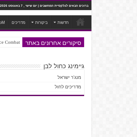
ברוכים הבאים לגלקסיית המחשבים | יום שישי , 7 באוגוסט 2026
חדשות
ביקורות
מדריכים
oM
סיקורים אחרונים באתר
Ace Combat בחלל? לא, יותר מזה. ביקורת המשח
Steven Universe והשירים שתורגמו ב
גיימינג כחול לבן
מנג'ר ישראל
מדריכים לחול