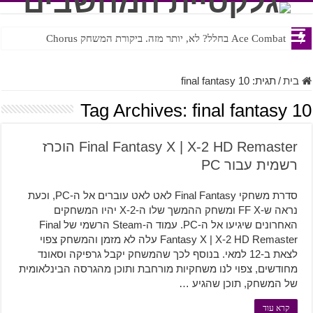
Ace Combat בחלל? לא, יותר מזה. ביקורת המשחק Chorus
Steven Universe והשירים שתורגמו בצורה נוראית לעברית
בית
/
תגית:
final fantasy 10
Tag Archives:
final fantasy 10
Final Fantasy X | X-2 HD Remaster הוכרז
רשמית עבור PC
סדרת משחקי Final Fantasy לאט לאט עוברים אל ה-PC, וכעת
נראה ש-FF X ומשחק ההמשך שלו ה-X-2 יהיו המשחקים
האחרונים שיגיעו אל ה-PC. עמוד ה-Steam הרשמי של Final
Fantasy X | X-2 HD Remaster עלה לא מזמן והמשחק צפוי
לצאת ב-12 למאי. בנוסף לכך שהמשחק יקבל גרפיקה וסאונד
מחודשים, צפוי לנו משחקיות מורחבת ותוכן מהגרסה הבינלאומית
של המשחק, תוכן שהגיע …
קרא עוד