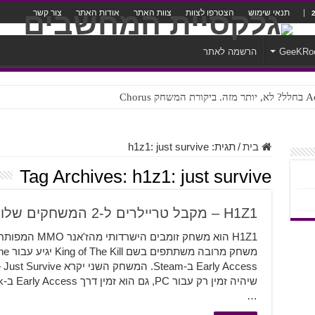
תנאי שימוש
הצטרפו לצוות
צוות האתר
אודות האתר
צור קשר
GeeKRo
הרשמה לאתר
ק Chorus
צורה נוראית לעברית
בית
/
תגית:
h1z1: just survive
Tag Archives:
h1z1: just survive
H1Z1 – מקבל טריילרים ל-2 המשחקים שלו
ss
…