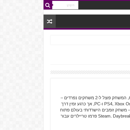
H1Z1 הוא משחק זומבים הישרדותי מהז'אנר MMO המפותח, המשחק פוצל ל-2 משחקים נפרדים –
משחק מרובה משתתפים בשם King of The Kill יגיע עבור PS4, Xbox One ו-PC, אך כרגע זמין דרך
Early Acce ב-Steam. המשחק השני יקרא Just Survive – משחק זומבים הישרדותי בעולם פתוח
שיהיה זמין רק עבור PC, גם הוא זמין דרך Early Access ב-Steam. Daybreak פרמו טריילרים עבור