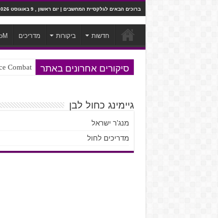
ברוכים הבאים לגלקסיית המחשבים | יום ראשון , 9 באוגוסט 2026
חדשות
ביקורות
מדריכים
oM
סיקורים אחרונים באתר
Ace Combat בחלל? לא, יותר מזה. ביקורת המשח
Steven Universe והשירים שתורגמו ב
גיימינג כחול לבן
מנג'ר ישראל
מדריכים לחול