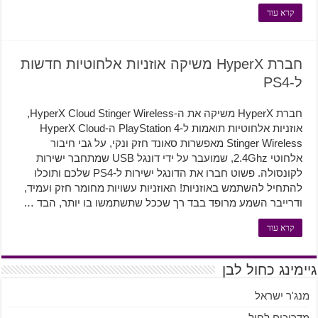
קרא עוד
חברת HyperX משיקה אוזניות אלחוטיות חדשות
ל-PS4
חברת HyperX משיקה את ה-HyperX Cloud Stinger Wireless,
אוזניות אלחוטיות תואמות ל-PlayStation 4 ה-HyperX Cloud
Stinger Wireless מאפשרות סאונד חזק ונקי, על גבי חיבור
אלחוטי 2.4Ghz, שמועבר על ידי דונגל USB שמתחבר ישירות
לקונסולה. פשוט חברו את הדונגל ישירות ל-PS4 שלכם ותוכלו
להתחיל להשתמש באוזניות! האוזניות עשויות מחומר חזק ועמיד,
ודרייבר השמע מרופד בבד רך שככל שתשתמשו בו יותר, הבד …
קרא עוד
גיימינג כחול לבן
מנג'ר ישראל
מדריכים לחול