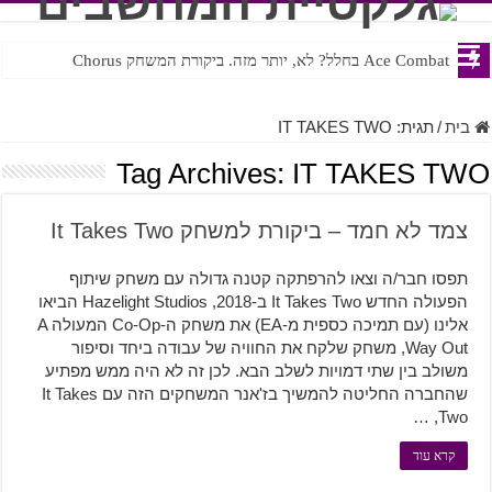
Ace Combat בחלל? לא, יותר מזה. ביקורת המשחק Chorus
בית
/
תגית:
IT TAKES TWO
Tag Archives:
IT TAKES TWO
צמד לא חמד – ביקורת למשחק It Takes Two
תפסו חבר/ה וצאו להרפתקה קטנה גדולה עם משחק שיתוף
הפעולה החדש It Takes Two ב-2018, Hazelight Studios הביאו
אלינו (עם תמיכה כספית מ-EA) את משחק ה-Co-Op המעולה A
Way Out, משחק שלקח את החוויה של עבודה ביחד וסיפור
משולב בין שתי דמויות לשלב הבא. לכן זה לא היה ממש מפתיע
שהחברה החליטה להמשיך בז'אנר המשחקים הזה עם It Takes
Two, …
קרא עוד