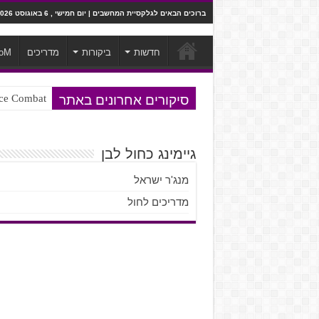
ברוכים הבאים לגלקסיית המחשבים | יום חמישי , 6 באוגוסט 2026
חדשות
ביקורות
מדריכים
oM
סיקורים אחרונים באתר
Ace Combat בחלל? לא, יותר מזה. ביקורת המשח
Steven Universe והשירים שתורגמו ב
גיימינג כחול לבן
מנג'ר ישראל
מדריכים לחול