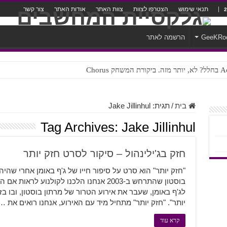
תנאי שימוש
הצטרפו לצוות
צוות האתר
אודות האתר
צור קשר
GeeKRo
הרשמה לאתר
ק Chorus
צורה נוראית לעברית
בית
/
תגית:
Jake Jillinhul
Tag Archives:
Jake Jillinhul
חזק בג'ילינהול – סיקור לסרט חזק יותר
"חזק יותר" הוא סרט על סיפור חייו של ג'ף באומן אחרי שה
בוסטון שהתרחש ב-2003 אנחנו הלכנו לקולנוע ל
לג'ף באומן, שעבר את אירוע הטרור של מרתון בוסטון, ובו ב
יותר". "חזק יותר" מתחיל מיד עם האירוע, אנחנו רואים את …
קרא עוד