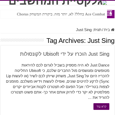
Ace Combat בחלל? לא, יותר מזה. ביקורת המשחק Chorus
Steven Universe והשירים שתורגמו בצורה נוראית לעברית
בית
/
תגית:
Just Sing
Tag Archives:
Just Sing
Just Sing הוכרז על ידי Ubisoft לקונסולות
Just Dance לא היה מספיק בשביל לגרום לכם להיראות
מטופשים ומגושמים מול החברים שלכם, כי Ubisoft החליטה
להכריז היום על Just Sing, משחק שייתן לכם לשיר (או לעשות Lip
Sync) לרקע להיטים שונים, ואפילו לעשות וידיאו משלכם. מוזמנים
לצפות בטריילר: אבל הפעם לא תצטרכו לקנות אביזרים יקרים
מפלסטיק לא יקר כדי לזרוק אותם אחר כך- אתם פשוט תצטרכו
להוריד את …
קרא עוד