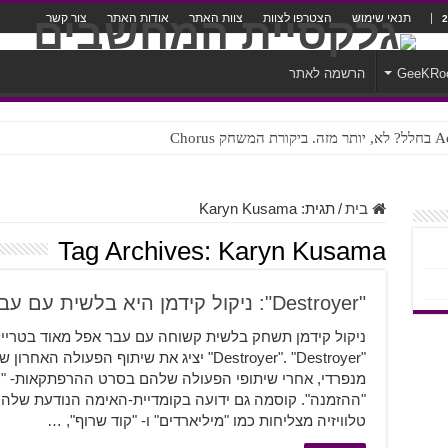
תנאי שימוש
הצטרפו לצוות
צוות האתר
אודות האתר
צור קשר
GeeKRo
הרשמה לאתר
ק Chorus
צורה נוראית לעברית
בית
/
תגית:
Karyn Kusama
Tag Archives:
Karyn Kusama
"Destroyer": ניקול קידמן היא בלשית עם עבר אפל
ניקול קידמן תשחק בלשית קשוחה עם עבר אפל מאוד בטריי
"Destroyer". "Destroyer" יציג את שיתוף הפע
"ההזמנה". קוסמה גם ידועה בקומדיית-האימה הנודעת שלה "
טלוויזיה מצליחות כמו "מיליארדים" ו- "קוד שרוף", …