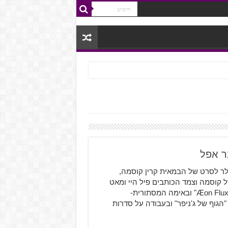
לר לסרט של הבמאית קרין קוסמה,
ולה האחרון של קוסמה וצמד הכותבים פיל היי ומאט
מנפרדי, אחרי שיתופי הפעולה שלהם בסרט ההרפתקאות- "Æon Flux" ובאימה המסתורית-
הגוף של ג'ניפר" ובעבודה על סדרות