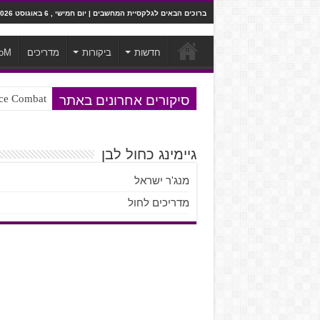
ברוכים הבאים לגלקסיית המחשבים | יום חמישי , 6 באוגוסט 2026
חדשות
ביקורות
מדריכים
oM
סיקורים אחרונים באתר
Ace Combat בחלל? לא, יותר מזה. ביקורת המשח
Steven Universe והשירים שתורגמו ב
גיימינג כחול לבן
מנג'ר ישראל
מדריכים לחול