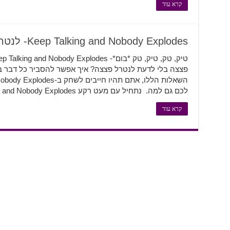
קרא עוד
Keep Talking and Nobody Explodes- לנטרל פצצה בצורה הכי כיפית שיש
לכם גם למה. נתחיל עם מעט רקע Keep Talking and Nobody Explodes הוא משחקם הראשון …
קרא עוד