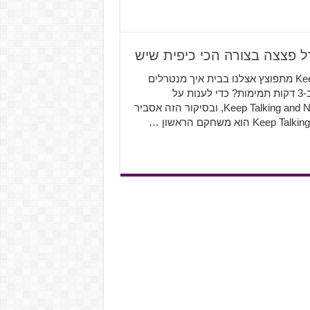
טיק, טק, טיק, טק *בום*- Keep Talking and Nobody Explodes מתפוצץ אצלנו בבית איך מנטרלים
פצצה בלי לדעת לנטרל פצצה? איך אפשר להסביר כל דבר ב-3 דקות תמימות? כדי לענות על
השאלות הללו, אתם תהיו חייבים לשחק ב-Keep Talking and Nobody Explodes, ובסיקור הזה אסביר