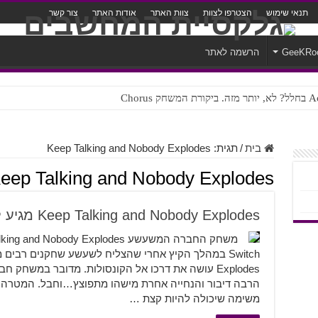
תנאי שימוש
הצטרפו לצוות
צוות האתר
אודות האתר
צור קשר
GeeKRo
הרשמה לאתר
ק Chorus
צורה נוראית לעברית
בית
/
תגית:
Keep Talking and Nobody Explodes
eep Talking and Nobody Explodes
Keep Talking and Nobody Explodes מגיע לקונסולות
Explodes עושה את דרכו אל הקונסולות. מדובר במשחק
הרבה דיבור והנחייה אחרת מישהו מתפוצץ…וחבל. המטרה
משימה שיכולה להיות קצת …