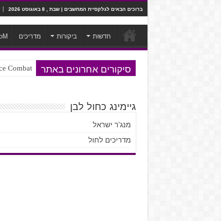
ברוכים הבאים לגלקסיית המחשבים | שבת , 8 באוגוסט 2026
חדשות
ביקורות
מדריכים
oM
סיקורים אחרונים באתר
Ace Combat בחלל? לא, יותר מזה. ביקורת המשח
Steven Universe והשירים שתורגמו ב
גיימינג כחול לבן
מנג'ר ישראל
מדריכים לחול