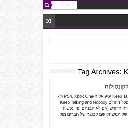
Tag Archives:
K
משחק החברה המשעשע Keep Talking and Nobody Explodes יגיע אל ה-PS4, Xbox One ול-
Switch במהלך הקיץ אחרי שהצליח לשעשע שחקנים רבים מכל העולם Keep Talking and Nobody
 חברה הדורש (אם לא הבנתם עד עכשיו)
 של המשחק שם קבוצה של חברים מול