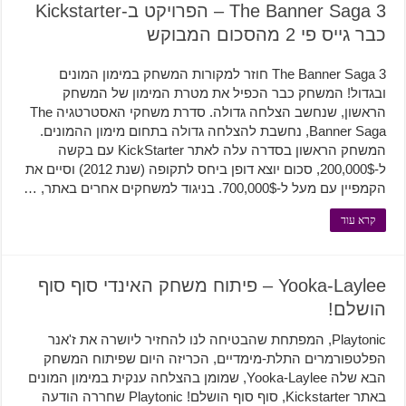
The Banner Saga 3 – הפרויקט ב-Kickstarter
כבר גייס פי 2 מהסכום המבוקש
The Banner Saga 3 חוזר למקורות המשחק במימון המונים
ובגדול! המשחק כבר הכפיל את מטרת המימון של המשחק
הראשון, שנחשב הצלחה גדולה. סדרת משחקי האסטרטגיה The
Banner Saga, נחשבת להצלחה גדולה בתחום מימון ההמונים.
המשחק הראשון בסדרה עלה לאתר KickStarter עם בקשה
ל-200,000$, סכום יוצא דופן ביחס לתקופה (שנת 2012) וסיים את
הקמפיין עם מעל ל-700,000$. בניגוד למשחקים אחרים באתר, …
קרא עוד
Yooka-Laylee – פיתוח משחק האינדי סוף סוף
הושלם!
Playtonic, המפתחת שהבטיחה לנו להחזיר ליושרה את ז'אנר
הפלטפורמרים התלת-מימדיים, הכריזה היום שפיתוח המשחק
הבא שלה Yooka-Laylee, שמומן בהצלחה ענקית במימון המונים
באתר Kickstarter, סוף סוף הושלם! Playtonic שחררה הודעה