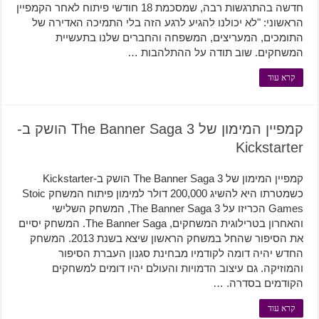
חדשה בהתרגשות רבה, שמסכמת 18 חודשי פיתוח לאחר הקמפיין
הראשוני: "לא יכולנו להגיע לרגע הזה בלי התמיכה האדירה של
התומכים, המעריצים, המשפחה והחברים שלנו בתעשיית
המשחקים. שוב תודה על ההתלהבות …
קרא עוד
קמפיין המימון של The Banner Saga 3 הושק ב-
Kickstarter
קמפיין המימון של The Banner Saga 3 הושק ב-Kickstarter
כשמטרתו היא להשיג 200,000 דולר למימון פיתוח המשחק Stoic
Games הכריזו על The Banner Saga 3, המשחק השלישי
והאחרון בטרילוגית המשחקים, The Banner Saga. המשחק יסיים
את הסיפור שהחל במשחק הראשון שיצא בשנת 2013. המשחק
החדש יהיה דומה לקודמיו מבחינת סגנון העברת הסיפור
והמוזיקה. גם עיצוב הדמויות והעולם יהיו דומים למשחקים
הקודמים בסדרה. …
קרא עוד