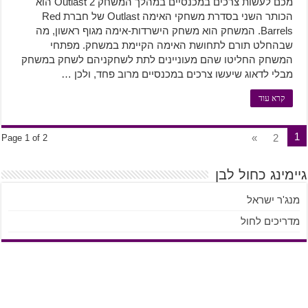
מכם לעשות צרכים במכנסיים במהלך המשחק Outlast 2 הוא
הכותר השני בסדרת משחקי האימה Outlast של חברת Red
Barrels. המשחק הוא משחק הישרדות-אימה מגוף ראשון, מה
שבהחלט תורם לתחושת האימה הקיימת במשחק. מפתחי
המשחק החליטו שהם מעוניינים לתת לשחקניהם לשחק במשחק
מבלי לדאוג שיעשו צרכים במכנסיים מרוב פחד, ולכן …
קרא עוד
1
»
2
Page 1 of 2
גיימינג כחול לבן
מנג'ר ישראל
מדריכים לחול