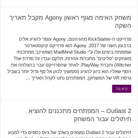
משחק האימה מגוף ראשון Agony מקבל תאריך
השקה
פרוייקט ה-KickStarter מהגיהנום, Agony עומד להגיע אלינו
ברבעון השני של 2017. Agony הוא פרוייקט קיקסטארטר
שמפותח בימים אלו ע"י MadMind Studio (שמורכב ממתכנתי
משחקים "פליטים" מחברות אחרות, חלקם עבדו על סדרת The
Witcher) וחברת PlayWay. לאחר שהפרוייקט עבר בהצלחה את
הסף שאליו הוא כיוון להגיע (וממשיך לכוון אל סף גדול יותר בשביל
גרסת VR של המשחק), המפתחים נתנו לקהל תאריך …
קרא עוד
Outlast 2 – המפתחים מתכננים להוציא
חיתולים עבור המשחק
חיתולים עבור Outlast 2 נמצאים בשלב של גיוס כספים כדי למנוע