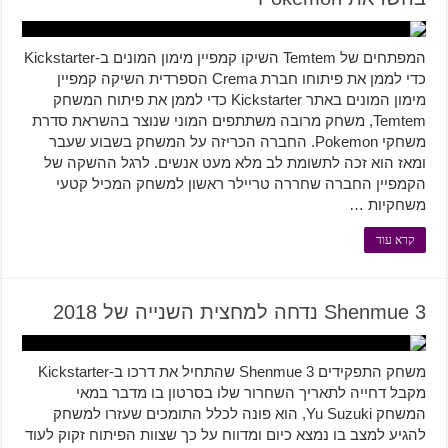
המפתחים של Temtem השיקו קמפיין מימון המונים ב-Kickstarter
כדי לממן את פיתוחו חברת Crema הספרדית השיקה קמפיין
מימון המונים באתר Kickstarter כדי לממן את פיתוח המשחק
Temtem, משחק מרובה משתתפים המוני שנוצר בהשראת סדרת
משחקי Pokemon. החברה הכריזה על המשחק בשבוע שעבר
ומאז הוא זכה לתשומת לב מלא מעט אנשים. לרגל ההשקה של
הקמפיין החברה שחררה טריילר ראשון למשחק המכיל קטעי
משחקיות …
קרא עוד
Shenmue 3 נדחה למחצית השנייה של 2018
משחק התפקידים Shenmue 3 שהתחיל את דרכו ב-Kickstarter
מקבל דחייה לתאריך השחרור שלו בסרטון בו מדבר במאי
המשחק Yu Suzuki, הוא פונה לכלל התומכים שעזרו למשחק
להגיע למצב בו נמצא כיום ומדווח על כך שצוות הפיתוח זקוק לעוד