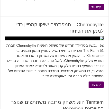
קרא עוד
Chernobylite – המפתחים ישיקו קמפיין כדי
לממן את הפיתוח
צפו עכשיו בטריילר החדש של משחק האימה Chernobylite חברת
The Farm 51 הכריזה כי היא תשיק קמפיין מימון המונים ב-
Kickstarter כדי לממן את פיתוחו של משחק הישרדות אימה
החדש שלה, Chernobylite. לרגל ההכרזה החברה שחררה טריילר
קצרצר החושף בפנינו חלק קטן מאזור צ'רנוביל לאחר האסון
הגרעיני, בו המשחק מתרחש. החברה מסרה כי צוות הפיתוח של
המשחק בילה הרבה זמן באוקראינה אזור …
קרא עוד
Temtem הוא משחק מרובה משתתפים שנוצר
בהשראת Pokemon