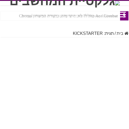
Ace Combat בחלל? לא, יותר מזה. ביקורת המשחק Chorus
Steven Universe והשירים שתורגמו בצורה נוראית לעברית
בית
/
תגית:
KICKSTARTER