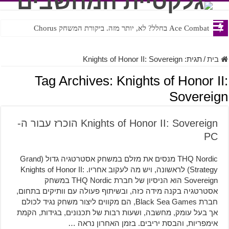
Ace Combat בחלל? לא, יותר מזה. ביקורת המשחק Chorus
בית
/
תגית:
Knights of Honor II: Sovereign
Tag Archives:
Knights of Honor II:
Sovereign
Knights of Honor II: Sovereign הוכרז עבור ה-
PC
THQ Nordic מנסים את מזלם במשחק אסטרטגיה גדול (Grand
Strategy) לראשונה, ויש מה לעקוב אחריו. Knights of Honor II:
Sovereign הוא הניסיון של חברת THQ Nordic במשחק
אסטרטגיה בקנה מידה כזה, ובשיתוף פעולה עם וותיקים בתחום,
חברת Black Sea Games, הם מקווים ליצור משחק נגיד לכולם
אך בעל עומק, מחשבה, ושעות רבות של תכנונים, בגידות, הקמת
אימפריות, והבסת יריבים. בזמן האחרון נראה …