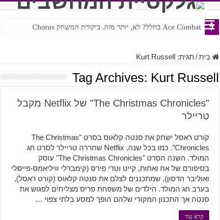
Ace Combat בחלל? לא, יותר מזה. ביקורת המשחק Chorus
Steven Universe והשירים שתורגמו בצורה נוראית לעברית
בית
/
תגית:
Kurt Russell
Tag Archives:
Kurt Russell
"The Christmas Chronicles" של Netflix מקבל
טריילר
קורט ראסל ישחק את סנטה קלאוס בסרט "The Christmas
Chronicles". כמו בכל שנה, Netflix שחררה טריילר לסרט חג
המולד. השנה הסרט "The Christmas Chronicles" עוסק
בסיפורם של אח ואחות, קייט וטדי פירס (קימברלי וויליאמס-פייסלי
ואוליבר הדסון), שמתכננים לצלם את סנטה קלאוס (קורט ראסל),
בערב חג המולד. הילדים של משפחת פריס מצליחים לפגוש את
סנטה אך התכנון המקורי שלהם הופך למסע בלתי צפוי …
קרא עוד