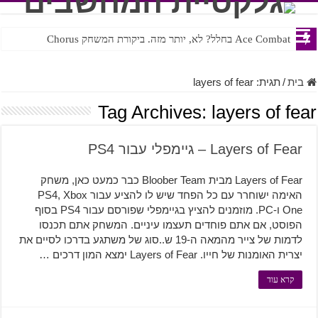
Ace Combat בחלל? לא, יותר מזה. ביקורת המשחק Chorus
Steven Universe והשירים שתורגמו בצורה נוראית לעברית
בית
/
תגית:
layers of fear
Tag Archives:
layers of fear
Layers of Fear – גיימפלי עבור PS4
Layers of Fear מבית Bloober Team כבר כמעט כאן, משחק
האימה ישוחרר עם כל הפחד שיש לו להציע עבור PS4, Xbox
One ו-PC. מוזמנים להציץ בגיימפלי שפורסם עבור PS4 בסוף
הפוסט, אם אתם פוחדים תעצמו עיניים. המשחק אתם תכנסו
לדמות של צייר מהמאה ה-19 ש..סוג של משתגע בדרכו לסיים את
יצרית האומנות של חייו. Layers of Fear ימצא המון דרכים …
קרא עוד