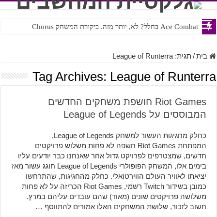
Ace Combat בחלל? לא, יותר מזה. ביקורת המשחק Chorus
Steven Universe והשירים שתורגמו בצורה נוראית לעברית
בית
/
תגית:
League of Runterra
Tag Archives:
League of Runterra
Riot Games חושפת משחקים החדשים
המבוססים על League of Legends
כחלק מחגיגות העשור למשחק League of Legends,
המפתחת Riot Games חשפה לא פחות משלוש פרויקטים
חדשים, שמצטרפים לפרויקט גדול אחר שאנחנו כבר יודעים עליו
בימים אלו, המשחק הפופולרי League of Legends חוגג עשור מאז
יציאתו לאוויר העולם הווירטואלי. כחלק מהחגיגות, שהתרחשו
כמובן בשידור Twitch רשמי, Riot Games הכריזה על לא פחות
משלושה פרויקטים שונים (מאוד) שהם עובדים עליהם במרץ.
חשוב לזכור, שלושת המשחקים האלו אמורים להתווסף …