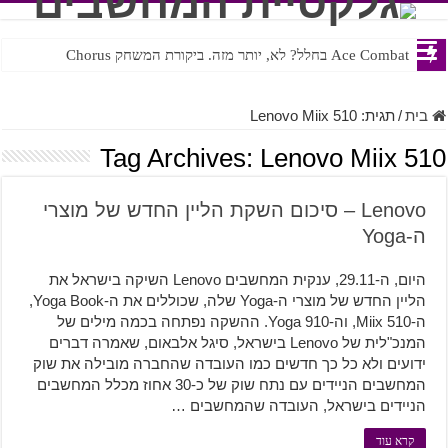
Ace Combat בחלל? לא, יותר מזה. ביקורת המשחק Chorus
Steven Universe והשירים שתורגמו בצורה נוראית לעברית
בית
/
תגית:
Lenovo Miix 510
Tag Archives:
Lenovo Miix 510
Lenovo – סיכום השקת הליין החדש של מוצרי
ה-Yoga
היום, ה-29.11, ענקית המחשבים Lenovo השיקה בישראל את
הליין החדש של מוצרי ה-Yoga שלה, שכוללים את ה-Yoga Book,
ה-Miix 510, וה-Yoga 910. ההשקה נפתחה בכמה מילים של
המנכ"לית של Lenovo בישראל, סיגל אלבאום, שאמרה דברים
ידועים ולא כל כך חדשים כמו העובדה שהחברה מובילה את שוק
המחשבים הניידים עם נתח שוק של כ-30 אחוז מכלל המחשבים
הניידים בישראל, העובדה שהמחשבים …
קרא עוד