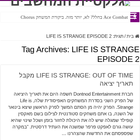
Ace Combat בחלל? לא, יותר מזה. ביקורת המשחק Chorus
Steven Universe והשירים שתורגמו בצורה נוראית לעברית
בית
/
תגית:
LIFE IS STRANGE EPISODE 2
Tag Archives:
LIFE IS STRANGE
EPISODE 2
LIFE IS STRANGE: OUT OF TIME מקבל
תאריך יציאה
חברת Dontnod Entertainment חשפה היום את תאריך היציאה
של הפרק השני בסדרת המשחקים האפיסודית שלה, Life is
Strange. הפרק יהיה מן הסתם המשך לפרק הראשון שיצא בינואר
של השנה, בו אתם משחקים סטודנטית לצילום בשם מאקסין
קופילד שמגלה שיש לה את היכולת לחזור בזמן ושכל שינוי שהיא
עושה גורם לאפקט פרפר שמשנה את העתיד דרסטית. "במקרה
שפספסתם את החדשות שהצהרנו …