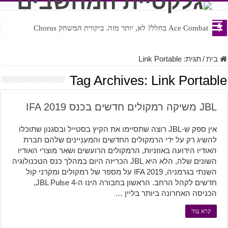
Ace Combat בחלל? לא, יותר מזה. ביקורת המשחק Chorus
Steven Universe והשירים שתורגמו בצורה נוראית לעברית
בית
/
תגית:
Link Portable
Tag Archives:
Link Portable
JBL משיקה רמקולים חדשים בכנס IFA 2019
אין ספק ש-JBL רוצה שתסיימו את הקיץ בסטייל ובסגנון שתוכלו
להשיג רק על ידי הרמקולים החדשים והמעניינים שלהם חברת
האודיו הידועה באוזניות, הרמקולים הרועשים ושאר מוצרי האודיו
השונים שלה, הלא היא JBL הכריזה היום במהלך כנס הטכנולוגיה
השנתי בגרמניה, IFA 2019 על מספר של רמקולים ומקרני קול
חדשים לקהל הרחב. הראשון בחבורה הינו ה-JBL Pulse 4,
הכניסה האחרונה ביותר בליין …
קרא עוד