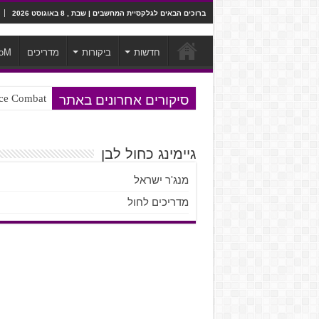
ברוכים הבאים לגלקסיית המחשבים | שבת , 8 באוגוסט 2026
חדשות
ביקורות
מדריכים
oM
סיקורים אחרונים באתר
Ace Combat בחלל? לא, יותר מזה. ביקורת המשח
Steven Universe והשירים שתורגמו ב
גיימינג כחול לבן
מנג'ר ישראל
מדריכים לחול