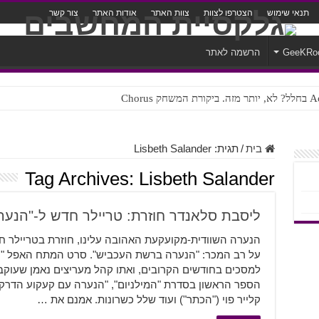
תנאי שימוש
הצטרפו לצוות
צוות האתר
אודות האתר
צור קשר
GeeKRo
הרשמה לאתר
ק Chorus
צורה נוראית לעברית
בית
/
תגית:
Lisbeth Salander
Tag Archives:
Lisbeth Salander
ליסבת סלאנדר חוזרת: טריילר חדש ל-"הנע
הנערה השוודית-מקועקעת האהובה עלינו, חוזרת בטריילר 
על רב המכר: "הנערה ברשת העכביש". סרט המתח האפל "הנ
הספר הראשון בסדרת "המילניום", "הנערה עם קעקוע הדרק
קלייר פוי ("הכתר") ועוד שלל כשרונות. אמנם את …