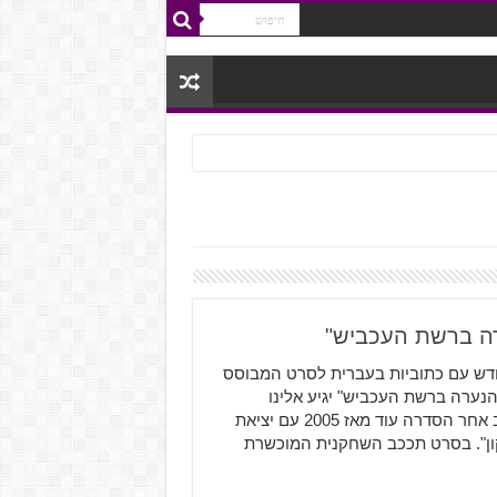
רה ברשת העכביש"
חדש עם כתוביות בעברית לסרט המבוסס
ערה ברשת העכביש" יגיע אלינו
למסכים בחודשים הקרובים, ואתו קהל מעריצים נאמן שעוקב אחר הסדרה עוד מאז 2005 עם יציאת
ון". בסרט תככב השחקנית המוכשרת