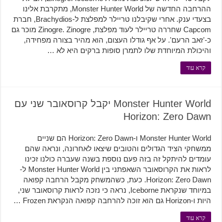
ההרחבה החדשה של Monster Hunter World, מתקרבת אלינו
בצעדי ענק. אחרי שקיבלנו טריילר למפלצת ל-Brachydios, חברת
Capcom שחררה טריילר לעוד מפלצת, Zinogre. Zinogre מוכר גם
כ-'זאב הרעם'. על אף גודלו העצום, הוא מהיר בצורה מפחידה,
והיכולת המיוחדת שלו לתמרן סופות ברקים היא לא …
קרא עוד
Monster Hunter World יקבל קרוסאובר שני עם
Horizon: Zero Dawn
Monster Hunter World ו-Horizon: Zero Dawn הם שניים
ממשחקי הציד הגדולים והטובים שיצאו לאחרונה, ונראה שהם
עומדים להיתקל זה בזה פעם נוספת בשנה שעברה כולנו זכינו
לראות את הקרוסאובר השאפתני בין Monster Hunter World ל-
Horizon: Zero Dawn. כעת, כשהמשחק מקבל הרחבה קפואה
במיוחד שנקראת Iceborne, נראה כי נזכה לראות קרוסאובר שני,
היות ו-Horizon גם הוא זוכה להרחבה קפואה הנקראת Frozen …
קרא עוד