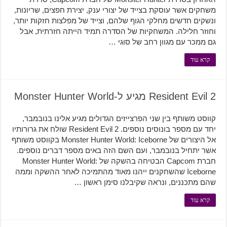
משחקים אשר עוסקת בצייד של יצורי ענק, יצירת חפצים, שריונות,
ונשקים חדשים מחלקי הגוף שלהם, וצייד של מפלצות חזקות יותר,
וחוזר חלילה. המשחקיות של הסדרה תמיד הייתה חזרתית, אבל
גם ממכר עם מגוון רחב של סוגי …
קרא עוד
Resident Evil 2 מגיע ל-Monster Hunter World
קווסט משותף בין שני הפרצייזים הגדולים מגיע אלינו בנובמבר,
יחד עם מספר בונוסים נוספים. Resident Evil 2 שולח את גרורותיו
אל היצורים של Monster Hunter World: Iceborne בקווסט משותף
אשר יתחיל בנובמבר, ועם השם הזה באים מספר דברים נוספים.
חברת Capcom הבטיחה בהשקה של Monster Hunter World:
Iceborne שהשחקנים ייהנו מאוד מהתמיכה לאחר ההשקה וממה
שהם מתכננים, ונראה שקיבלנו סימן ראשון …
קרא עוד