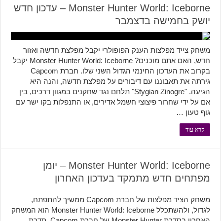
Monster Hunter World: Iceborne – עדכון חדש
יושק בחמישה בדצמבר
משחק צייד מפלצות הענק הפופולרי יקבל מפלצת חדשה ואזור
חדש, האם אתם מוכנים? Monster Hunter World: Iceborne יקבל
בקרוב את העדכון החינמי הגדול השני שלו. חברת Capcom
גירתה את תאבוננו עם דיבורים על מפלצת חדשה, והנה היא
הגיעה. "Stygian Zinogre" תלחם נגד שחקנים במגוון דרכים, בין
אם על ידי שחרור פיצוצי חשמל אדירים, או התנפלות בקו ישר עם
גוף טעון …
קרא עוד
Monster Hunter World: Iceborne – יומן
מפתחים חדש מתמקד בעדכון האחרון
משחק הציד מפלצות של חברת Capcom ממשיך להתפתח,
לגדול, ולהשתכלל Monster Hunter World: Iceborne הוא המשחק
האחרון בסדרת Monster Hunter של חברת Capcom, סדרת