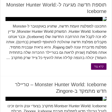
תוספת חדשה מגיעה ל-Monster Hunter World:
Iceborne
התכוננו למפלצת זועמת חדשה, שתגיע באוקטובר ל-Monster
Hunter World: Iceborne. המשחק Monster Hunter World, עדיין
לא זכה לקבל את ההרחבה החדשה שלו (Iceborne), וכבר אנחנו
מקבלים מפלצת חדשה שהולכת להתווסף למשחק (בחינם). אותה
מפלצת מדוברת עונה לשם Rajang, והיא נראית עצבנית מתמיד.
אותה מפלצת (שניתן לראות גם בטריילר ההכרזה שלה בתחתית
העמוד) יכולה בהנפה קלילה אחת להעיף כל צייד שרק מתקרב …
קרא עוד
Monster Hunter World: Iceborne – טריילר
חדש מתמקד ב-Zingore
Montser Hunter World: Iceborne מתקרב בצעדי ענק והיום זכינו
לקבל טריילר חדש למפלצת מוכרת Zinogre. Iceborne, חבילת