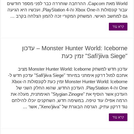
World מאת Capcom. ההרחבה שוחררה כבר לפני מספר חודשים
עבור קונסולות ה-Xbox One וה-PlayStation 4, ועכשיו היא הגיעה
גם למחשב האישי. המשחק המקורי זכה להמון הצלחה בקרב …
קרא עוד
Monster Hunter World: Iceborne – עדכון
"Safi’jiiva Siege" זמין כעת
עדכון חדש למשחק Monster Hunter World: Iceborne מציב
אתכם למול דרקון אימתני במיוחד "Safi’jiiva Siege" עדכון חדש ל-
Monster Hunter World: Iceborne זמין כעת לקונסולות ה-Xbox
One וה-PlayStation 4. העדכון החדש, שהוא החלק השני של
העדכון אשר הוסיף את "Stygian Zinogre" האימתנית, מעלה את
הרמה אפילו עוד טיפה. במשימה חדש, השחקנים יוכלו להילחם
נגד דרקון עתיק, הגרסה הבוגרת של "Xeno’jiiva", אשר …
קרא עוד