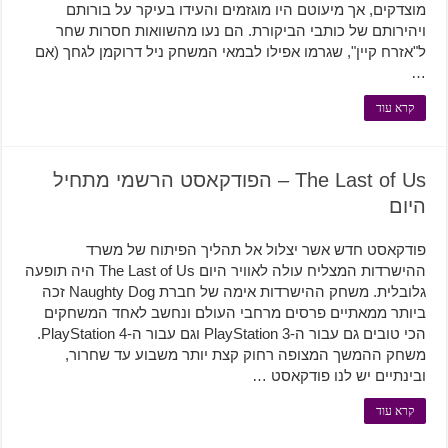
מוצדקים, אך מיעוטם היו מוגזמים והעידו בעיקר על בורותם
ויהירותם של כותבי הביקורת. הם נעו מהשוואות חסרות שחר
ל"אזרח קיין", שגרמו אפילו לבמאי המשחק ניל דרוקמן לגחך (אם
…
קרא עוד
The Last of Us – הפודקאסט הרשמי מתחיל
היום
פודקאסט חדש אשר יצלול אל תהליך הפיתוח של משרד
ההישרדות המצליח עולה לאוויר היום The Last of Us היה תופעה
גלובלית. משחק ההישרדות אימה של חברת Naughty Dog זכה
ביותר ממאתיים פרסים מרחבי העולם ונחשב לאחד המשחקים
הכי טובים גם עבור ה-PlayStation 3 וגם עבור ה-PlayStation 4.
משחק ההמשך המצופה רחוק קצת יותר משבוע עד שחרור,
ובינתיים יש לנו פודקאסט …
קרא עוד