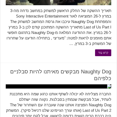
תאריך ההשקה של החלק הראשון למשחק במחשב נדחה מה-3
במרץ ל-26 המוציאה לאור Sony Interactive Entertainment
והמפתחת Naughty Dog עיכבו את גרסת המחשב למשחק The
Last of Us Part I מתאריך ההשקה המתוכנן קודם לכן ב-3 במרץ
ל-26 במרץ. את ההודעה המלאה מ-Naughty Dog בתרגום חופשי
אתם מוזמנים לראות למטה: "מעריצי , בתחילה הודענו על שחרורו
של המשחק ב-3 במרץ, …
קרא עוד
Naughty Dog מבקשים מאיתנו להיות סבלניים
כלפיהם
החברה מצליחה לא יכולה לשתף אותנו כרגע שמה היא מתכננת
לעתיד, אבל מבקשת שנמתין בסבלנות. נקווה שזה ישתלם
Naughty Dog הפציצה אותנו שנה שעברה עם השחרור של The
Last of Us Part 2 (אותו עורך הגיימינג שלנו דניאל סיקר). המשחק
היה רכבת הרים רגשית בדומה לראשון, אבל לקח יותר סיכונים