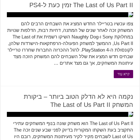
The Last of Us Part II זמין כעת ל-PS4
צפו עכשיו בטריילר החדש המציג את השבחים הרבים להם
המשחק זכה לאחר שנים של המתנה, דחיות רבות, הדלפות שנויות
במחלוקת Sony ו-Naughty Dog השיקו רשמית את The Last of
Us Part II, ההמשך למשחק הפעולה-הרפתקאות-הישרדות שלהן,
לקונסולת ה-PlayStation 4. לרגל ההכרזה החברות שחררו טריילר
שבחים חדש המציג את שלל השבחים להם המשחק הזכה מצד
עיתונות המשחקים, אך גם מצד אתרים …
קרא עוד
נקמה היא לא הדלק הטוב ביותר – ביקורת
המשחק The Last of Us Part II
The Last of Us Part II הוא משחק שונה בנוף המשחקים עתירי
התקציב בעת השקתו המקורית בדיוק לפני שבע שנים זכה The
Last of Us לשבחים מקיר לקיר מעיתונות המשחקים, רובם היו