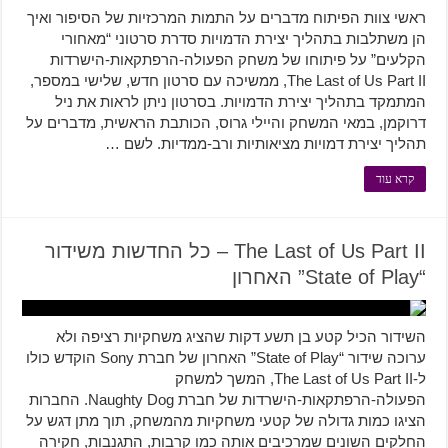
ראשי צוות הפיתוח מדברים על התמות המרכזיות של הסיפור ואיך
הן משתלבות בתהליך יצירת הדמויות סדרת סרטוני “מאחורי
הקלעים” על פיתוחו של משחק הפעולה-הרפתקאות-הישרדות
The Last of Us Part II, ממשיכה עם סרטון חדש, שלישי במספר,
המתמקד בתהליך יצירת הדמויות. בסרטון ניתן לראות את ניל
דרוקמן, במאי המשחק והיילי גרוס, הכותבת הראשית, מדברים על
תהליך יצירת דמויות מציאותיות ורב-ממדיות. לשם …
קרא עוד
The Last of Us Part II – כל החדשות משידור
“State of Play” האחרון
השידור הכיל קטע בן תשע דקות שהציג משחקיות רציפה ולא
ערוכה שידור “State of Play” האחרון של חברת Sony הוקדש כולו
ל-The Last of Us Part II, המשך למשחק
הפעולה-הרפתקאות-הישרדות של חברת Naughty Dog. החברות
הציגו כמות גדולה של קטעי משחקיות מהמשחק, תוך מתן דגש על
החלקים השונים שמרכיבים אותה כמו קרבות, התגנבות, חקירה