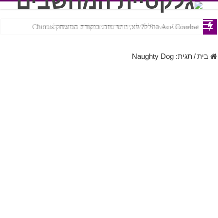
Ace Combat בחלל? לא, יותר מזה. ביקורת המשחק Chorus
Steven Universe והשירים שתורגמו בצורה נוראית לעברית
בית
/
תגית:
Naughty Dog